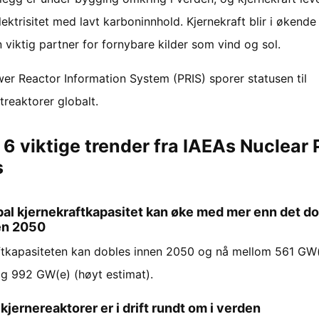
elektrisitet med lavt karboninnhold. Kjernekraft blir i økende
viktig partner for fornybare kilder som vind og sol.
er Reactor Information System (PRIS) sporer statusen til
treaktorer globalt.
 6 viktige trender fra IAEAs Nuclear
s
al kjernekraftkapasitet kan øke med mer enn det d
en 2050
ftkapasiteten kan dobles innen 2050 og nå mellom 561 GW(
og 992 GW(e) (høyt estimat).
kjernereaktorer er i drift rundt om i verden