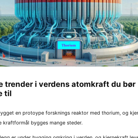
e trender i verdens atomkraft du bør
 til
bygget en protoype forsknings reaktor med thorium, og kje
ge kraftformål bygges mange steder.
legg er under bygging omkring i verden, og kjernekraft lev