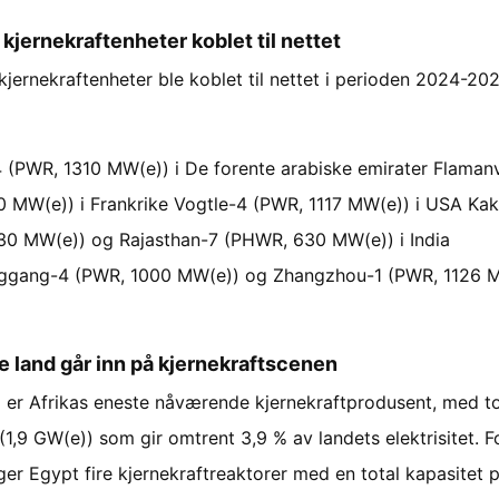
kjernekraftenheter koblet til nettet
kjernekraftenheter ble koblet til nettet i perioden 2024-20
 (PWR, 1310 MW(e)) i De forente arabiske emirater Flamanv
0 MW(e)) i Frankrike Vogtle-4 (PWR, 1117 MW(e)) i USA Ka
0 MW(e)) og Rajasthan-7 (PHWR, 630 MW(e)) i India
ggang-4 (PWR, 1000 MW(e)) og Zhangzhou-1 (PWR, 1126 M
e land går inn på kjernekraftscenen
a er Afrikas eneste nåværende kjernekraftprodusent, med t
(1,9 GW(e)) som gir omtrent 3,9 % av landets elektrisitet. F
er Egypt fire kjernekraftreaktorer med en total kapasitet p