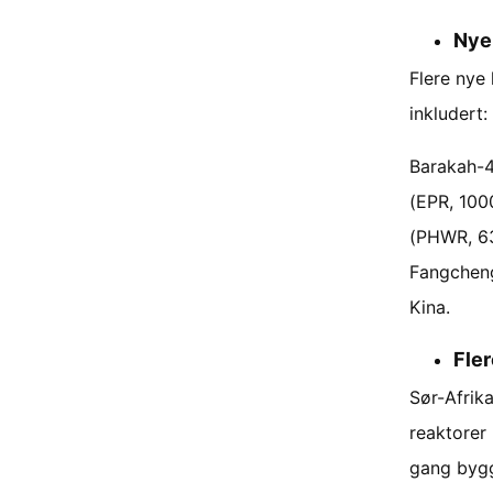
Nye 
Flere nye 
inkludert:
Barakah-4
(EPR, 100
(PHWR, 63
Fangchen
Kina.
Fler
Sør-Afrik
reaktorer 
gang bygg