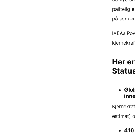
pålitelig 
på som en 
IAEAs Pow
kjernekraf
Her er
Statu
Glob
inn
Kjernekra
estimat) 
416 