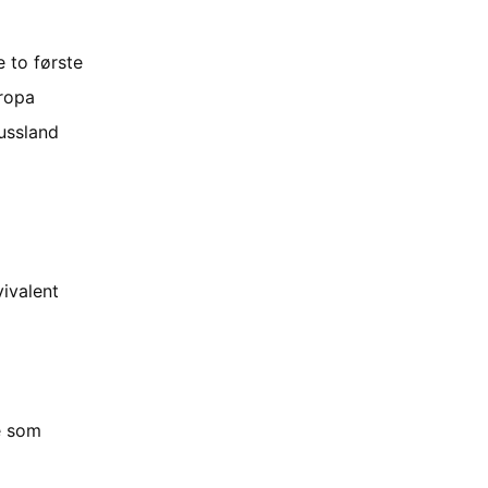
 to første
uropa
Russland
ivalent
e som