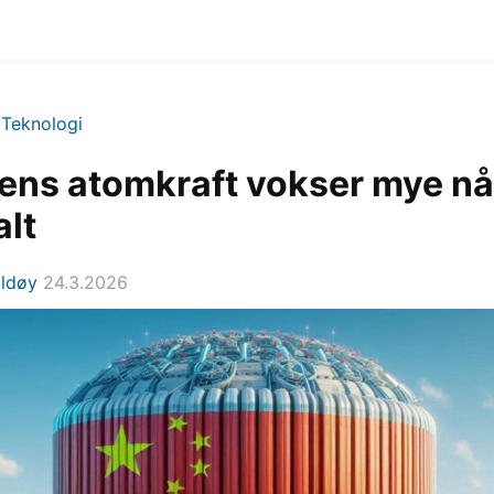
>
Teknologi
ens atomkraft vokser mye nå
alt
Eldøy
24.3.2026