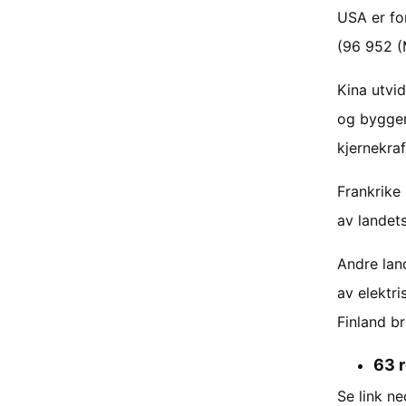
USA er fo
(96 952 (
Kina utvid
og bygger
kjernekraf
Frankrike
av landets
Andre lan
av elektri
Finland br
63 r
Se link ne