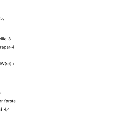
25,
ille-3
krapar-4
W(e)) i
o
or første
å 4,4