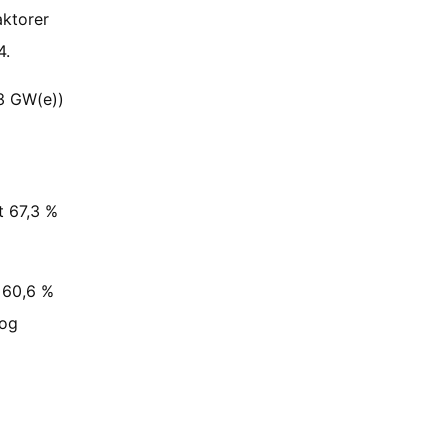
aktorer
4.
,3 GW(e))
t 67,3 %
 60,6 %
 og