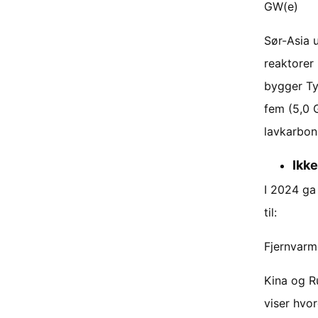
GW(e)
Sør-Asia 
reaktorer
bygger Ty
fem (5,0 
lavkarbon
Ikke
I 2024 ga
til:
Fjernvarme
Kina og R
viser hvo