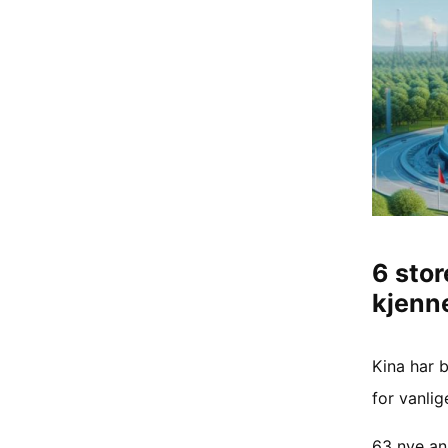
6 stor
kjenne
Kina har 
for vanli
63 nye an