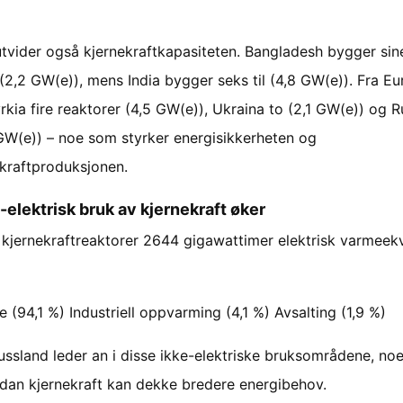
utvider også kjernekraftkapasiteten. Bangladesh bygger sine
 (2,2 GW(e)), mens India bygger seks til (4,8 GW(e)). Fra E
rkia fire reaktorer (4,5 GW(e)), Ukraina to (2,1 GW(e)) og 
GW(e)) – noe som styrker energisikkerheten og
kraftproduksjonen.
-elektrisk bruk av kjernekraft øker
 kjernekraftreaktorer 2644 gigawattimer elektrisk varmeekv
 (94,1 %) Industriell oppvarming (4,1 %) Avsalting (1,9 %)
ussland leder an i disse ikke-elektriske bruksområdene, no
rdan kjernekraft kan dekke bredere energibehov.