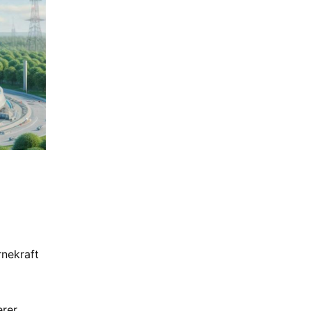
rnekraft
erer