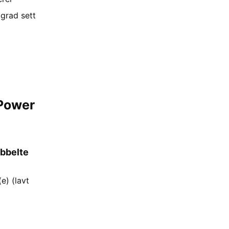
 grad sett
 Power
obbelte
e) (lavt