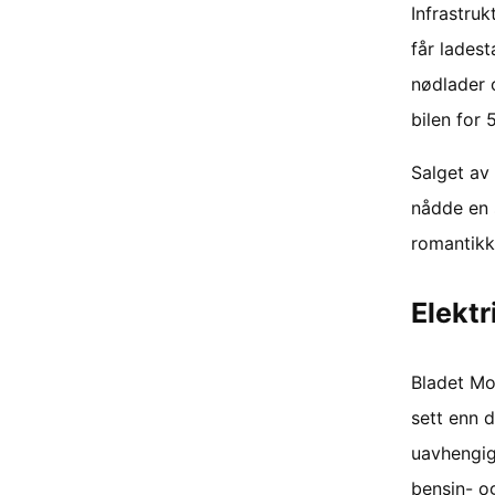
Infrastru
får ladest
nødlader 
bilen for 
Salget av 
nådde en s
romantikke
Elektr
Bladet Mo
sett enn d
uavhengig
bensin- og