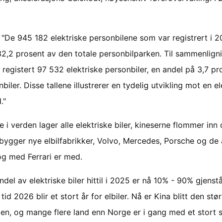
: "De 945 182 elektriske personbilene som var registrert i 
32,2 prosent av den totale personbilparken. Til sammenlign
 registert 97 532 elektriske personbiler, en andel på 3,7 pr
nbiler. Disse tallene illustrerer en tydelig utvikling mot en el
."
e i verden lager alle elektriske biler, kineserne flommer inn 
 bygger nye elbilfabrikker, Volvo, Mercedes, Porsche og de
og med Ferrari er med.
del av elektriske biler hittil i 2025 er nå 10% - 90% gjenst
g tid 2026 blir et stort år for elbiler. Nå er Kina blitt den stø
en, og mange flere land enn Norge er i gang med et stort s