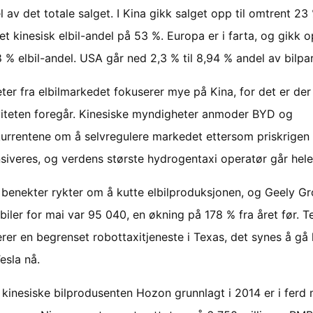
l av det totale salget. I Kina gikk salget opp til omtrent 23 %
et kinesisk elbil-andel på 53 %. Europa er i farta, og gikk 
28 % elbil-andel. USA går ned 2,3 % til 8,94 % andel av bilpa
ter fra elbilmarkedet fokuserer mye på Kina, for det er der
viteten foregår. Kinesiske myndigheter anmoder BYD og
urrentene om å selvregulere markedet ettersom priskrigen
nsiveres, og verdens største hydrogentaxi operatør går helel
benekter rykter om å kutte elbilproduksjonen, og Geely Gr
lbiler for mai var 95 040, en økning på 178 % fra året før. T
erer en begrenset robottaxitjeneste i Texas, det synes å gå
esla nå.
 kinesiske bilprodusenten Hozon grunnlagt i 2014 er i ferd