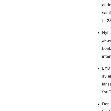
ande
saml
til 
Nyhe
akti
konk
inte
BYD 
av e
lans
for T
Den.