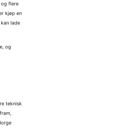
 og flere
er kjøp en
 kan lade
de, og
re teknisk
 fram,
Norge