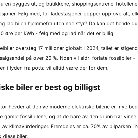
kturen bygges ut, og butikkene, shoppingsentrene, hotellene
asjoner. Følg med, for ladestasjoner popper opp overalt, ell
og lad bilen hjemmefra uten noe styr? Da kan det hende du
50 øre per kWh - følg med og lad når det er billig.
elbiler oversteg 17 millioner globalt i 2024, tallet er stigen
algsandel på over 20 %. Noen vil aldri forlate fossilbiler -
n i lyden fra potta vil alltid være der for dem.
iske biler er best og billigst
tor hevder at de nye moderne elektriske bilene er mye bed
e gamle fossilbilene, og at de bare av den grunn bør vinne
 av klimavurderinger. Fremdeles er ca. 70% av bilparken i 
 dieselbiler.