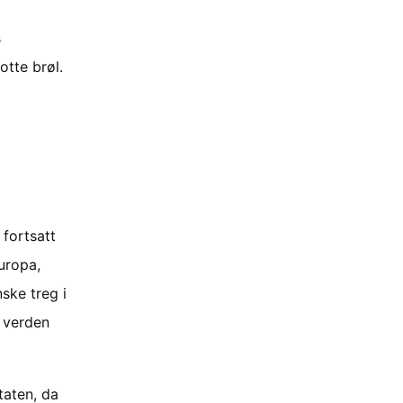
s
otte brøl.
 fortsatt
Europa,
ske treg i
 verden
taten, da