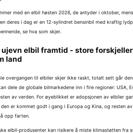
ommer med en elbil høsten 2026, de antyder i oktober, men
en deres i dag er en 12-sylindret bensinbil med kraftig lydp
spennende, se hva som skjer.
ujevn elbil framtid - store forskjeller
m land
e overgangen til elbiler skjer ikke raskt, totalt sett går den
kan dele de globale bilmarkedene inn i fire regioner: USA, 
sten av verden. For øyeblikket er adopsjonen av elbiler gan
den er kommet godt i gang i Europa og Kina, og resten av
så opp farten.
e elbil-produsenter kan risikere å miste klimastøtten fra s