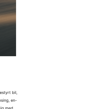
styrt bil,
msing, en-
Følg med