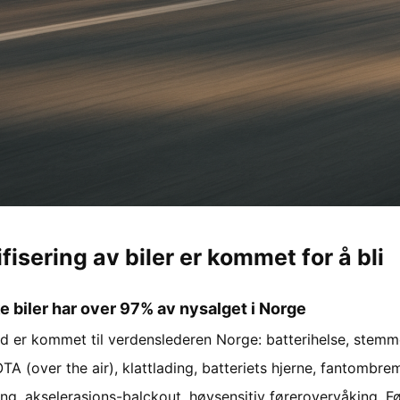
ifisering av biler er kommet for å bli
ke biler har over 97% av nysalget i Norge
rd er kommet til verdenslederen Norge: batterihelse, stemme
OTA (over the air), klattlading, batteriets hjerne, fantombre
ing, akselerasjons-balckout, høysensitiv førerovervåking. 