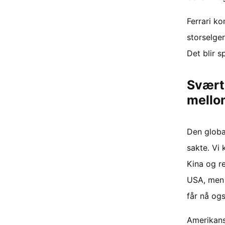
Ferrari k
storselger
Det blir 
Svært 
mello
Den global
sakte. Vi 
Kina og re
USA, men 
får nå og
Amerikansk