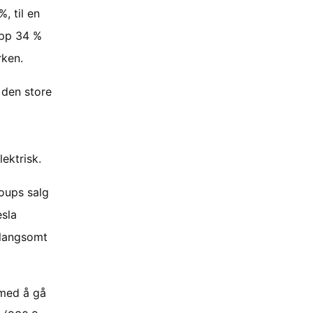
, til en
opp 34 %
rken.
 den store
ektrisk.
oups salg
esla
 langsomt
 med å gå