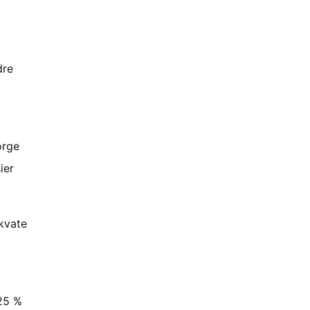
dre
orge
ier
ekvate
 25 %