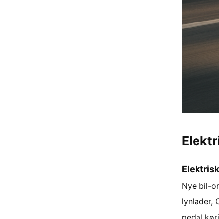
Elektr
Elektris
Nye bil-o
lynlader, 
pedal kør