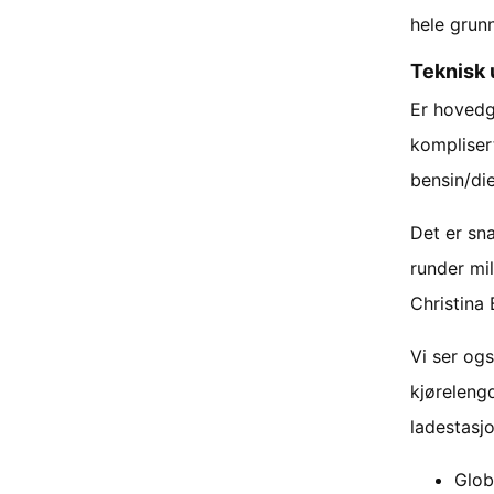
hele grun
Teknisk 
Er hovedgr
komplisert
bensin/die
Det er sna
runder mil
Christina 
Vi ser og
kjørelengd
ladestasjo
Glob