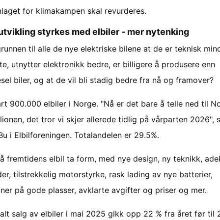
nlaget for klimakampen skal revurderes.
utvikling styrkes med elbiler - mer nytenking
unnen til alle de nye elektriske bilene at de er teknisk min
e, utnytter elektronikk bedre, er billigere å produsere enn
sel biler, og at de vil bli stadig bedre fra nå og framover?
rt 900.000 elbiler i Norge. "Nå er det bare å telle ned til N
lionen, det tror vi skjer allerede tidlig på vårparten 2026", s
Bu i Elbilforeningen. Totalandelen er 29.5%.
så fremtidens elbil ta form, med nye design, ny teknikk, ad
er, tilstrekkelig motorstyrke, rask lading av nye batterier,
ner på gode plasser, avklarte avgifter og priser og mer.
alt salg av elbiler i mai 2025 gikk opp 22 % fra året før til