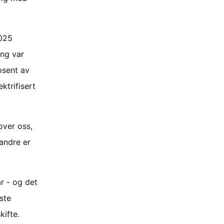
2025
ing var
osent av
ektrifisert
over oss,
 andre er
år - og det
rste
kifte.