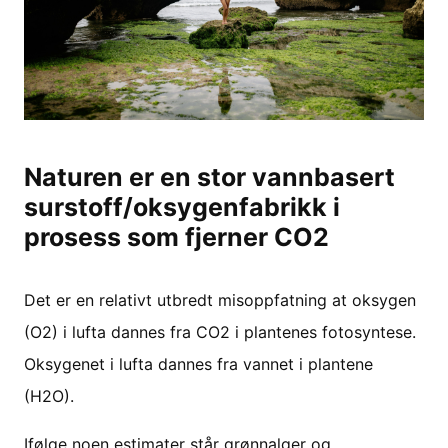
Naturen er en stor vannbasert
surstoff/oksygenfabrikk i
prosess som fjerner CO2
Det er en relativt utbredt misoppfatning at oksygen
(O2) i lufta dannes fra CO2 i plantenes fotosyntese.
Oksygenet i lufta dannes fra vannet i plantene
(H2O).
Ifølge noen estimater står grønnalger og