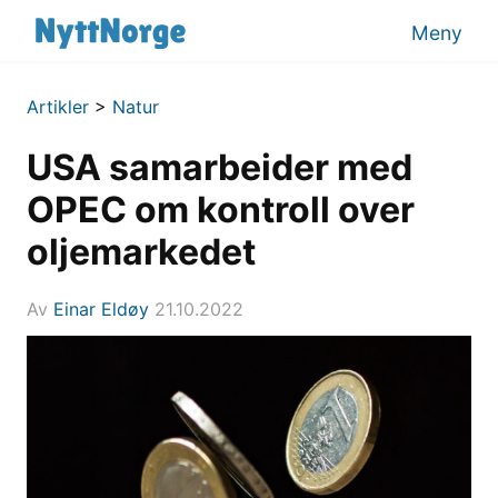
Meny
Artikler
>
Natur
USA samarbeider med
OPEC om kontroll over
oljemarkedet
Av
Einar Eldøy
21.10.2022