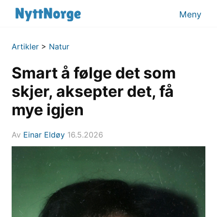
Meny
Artikler
>
Natur
Smart å følge det som
skjer, aksepter det, få
mye igjen
Av
Einar Eldøy
16.5.2026