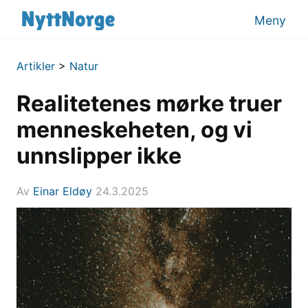
Meny
Artikler
>
Natur
Realitetenes mørke truer
menneskeheten, og vi
unnslipper ikke
Av
Einar Eldøy
24.3.2025