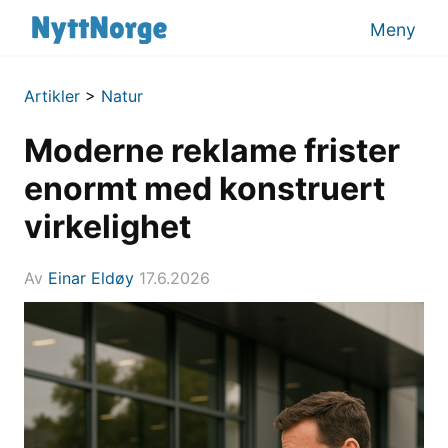
Meny
Artikler
>
Natur
Moderne reklame frister
enormt med konstruert
virkelighet
Av
Einar Eldøy
17.6.2026