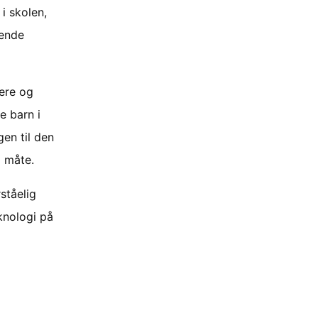
i skolen,
gende
rere og
e barn i
gen til den
l måte.
ståelig
eknologi på