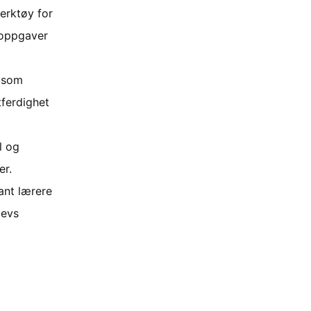
verktøy for
 oppgaver
r som
tferdighet
l og
er.
ant lærere
levs