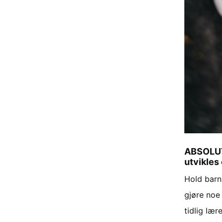
ABSOLUTT
utvikles 
Hold barna
gjøre noe 
tidlig lær