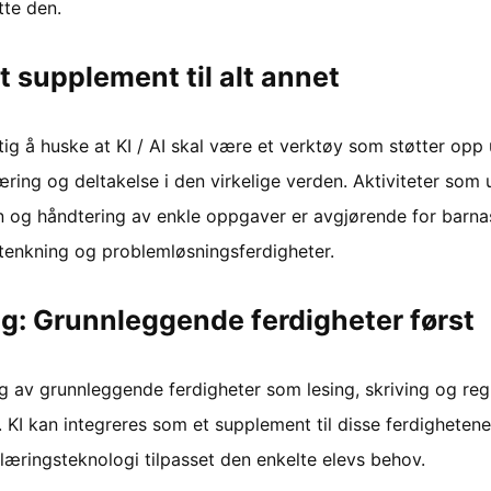
tte den.
et supplement til alt annet
tig å huske at KI / AI skal være et verktøy som støtter opp
æring og deltakelse i den virkelige verden. Aktiviteter som 
n og håndtering av enkle oppgaver er avgjørende for barnas
k tenkning og problemløsningsferdigheter.
g: Grunnleggende ferdigheter først
ng av grunnleggende ferdigheter som lesing, skriving og reg
t. KI kan integreres som et supplement til disse ferdighete
 læringsteknologi tilpasset den enkelte elevs behov.