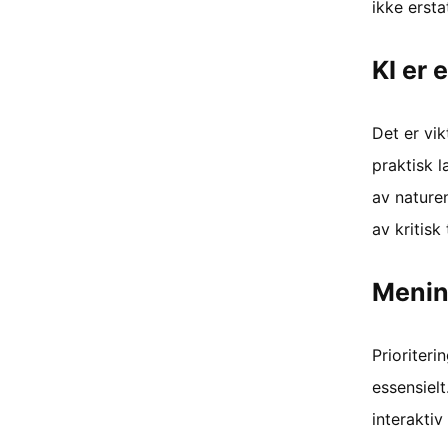
ikke ersta
KI er 
Det er vik
praktisk l
av nature
av kritis
Menin
Prioriteri
essensiel
interaktiv