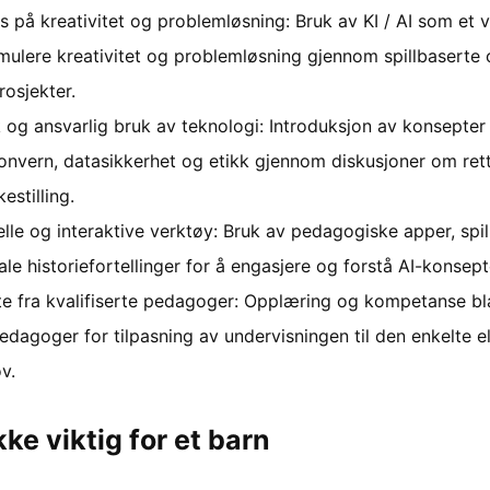
s på kreativitet og problemløsning: Bruk av KI / AI som et 
imulere kreativitet og problemløsning gjennom spillbaserte
rosjekter.
k og ansvarlig bruk av teknologi: Introduksjon av konsepte
onvern, datasikkerhet og etikk gjennom diskusjoner om ret
kestilling.
elle og interaktive verktøy: Bruk av pedagogiske apper, spil
tale historiefortellinger for å engasjere og forstå AI-konsept
te fra kvalifiserte pedagoger: Opplæring og kompetanse bl
edagoger for tilpasning av undervisningen til den enkelte e
v.
ikke viktig for et barn