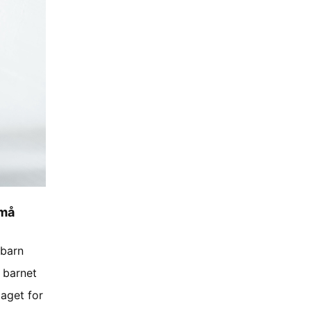
 må
 barn
t barnet
laget for