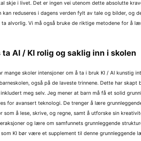
al skje i livet. Det er ingen vei utenom dette absolutte krav
kan reduseres i dagens verden fylt av tale og bilder, og de
 ta alvorlig. Vi må også bruke de riktige metodene for å læ
 ta AI / KI rolig og saklig inn i skolen
r mange skoler intensjoner om å ta i bruk KI / AI kunstig int
i barneskolen, også på de laveste trinnene. Dette har skapt
 inkludert meg selv. Jeg mener at barn må få et solid grunn
res for avansert teknologi. De trenger å lære grunnleggend
r som å lese, skrive, og regne, samt å utforske sin kreativite
nteraksjoner og lære om samfunnets grunnleggende struktur
 som KI bør være et supplement til denne grunnleggende l