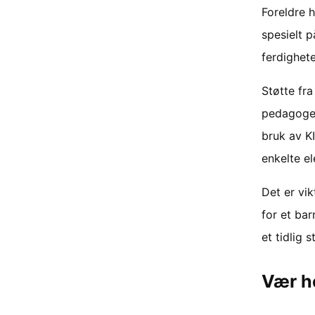
Foreldre h
spesielt 
ferdighete
Støtte fr
pedagoger
bruk av KI
enkelte e
Det er vi
for et bar
et tidlig 
Vær h