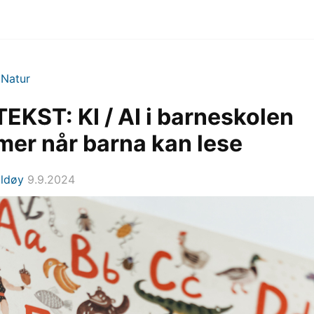
>
Natur
TEKST: KI / AI i barneskolen
er når barna kan lese
Eldøy
9.9.2024