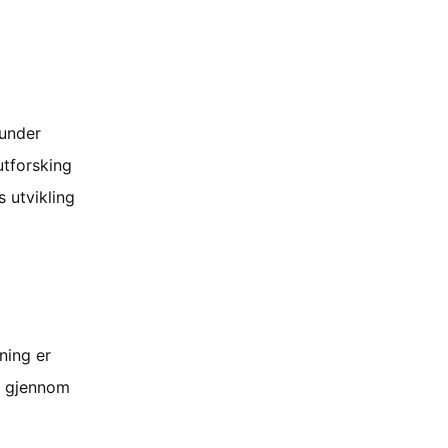
 under
utforsking
 utvikling
ning er
ne gjennom