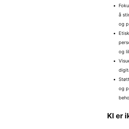
Foku
å st
og p
Etis
pers
og li
Visu
digi
Støt
og p
beho
KI er 