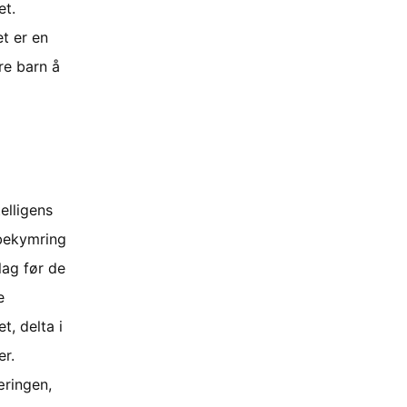
et.
t er en
re barn å
elligens
 bekymring
lag før de
e
t, delta i
er.
æringen,