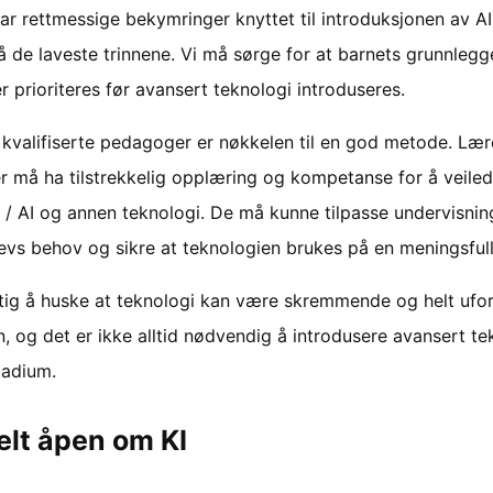
ar rettmessige bekymringer knyttet til introduksjonen av AI 
på de laveste trinnene. Vi må sørge for at barnets grunnleg
r prioriteres før avansert teknologi introduseres.
a kvalifiserte pedagoger er nøkkelen til en god metode. Læ
 må ha tilstrekkelig opplæring og kompetanse for å veiled
 / AI og annen teknologi. De må kunne tilpasse undervisnin
levs behov og sikre at teknologien brukes på en meningsful
ktig å huske at teknologi kan være skremmende og helt ufor
n, og det er ikke alltid nødvendig å introdusere avansert t
stadium.
elt åpen om KI