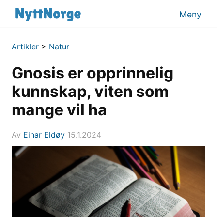
Meny
Artikler
>
Natur
Gnosis er opprinnelig
kunnskap, viten som
mange vil ha
Av
Einar Eldøy
15.1.2024