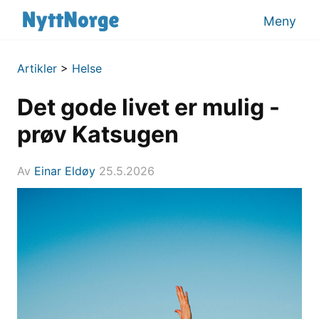
Meny
Artikler
>
Helse
Det gode livet er mulig -
prøv Katsugen
Av
Einar Eldøy
25.5.2026