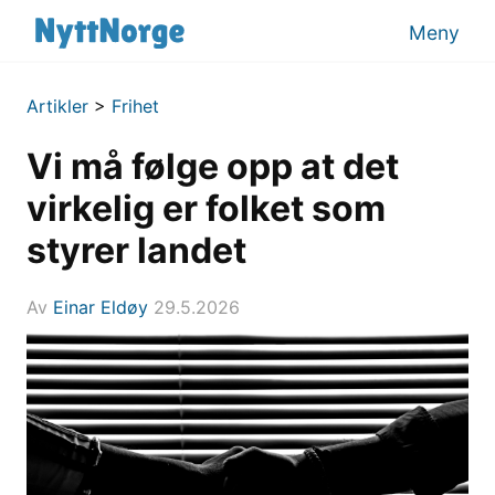
Meny
Artikler
>
Frihet
Vi må følge opp at det
virkelig er folket som
styrer landet
Av
Einar Eldøy
29.5.2026