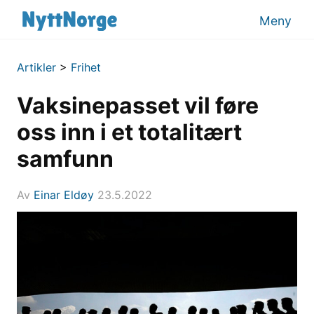
Meny
Artikler
>
Frihet
Vaksinepasset vil føre
oss inn i et totalitært
samfunn
Av
Einar Eldøy
23.5.2022