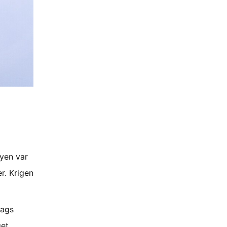
byen var
r. Krigen
lags
get