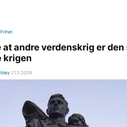
>
Frihet
e at andre verdenskrig er den 
e krigen
Eldøy
21.3.2026