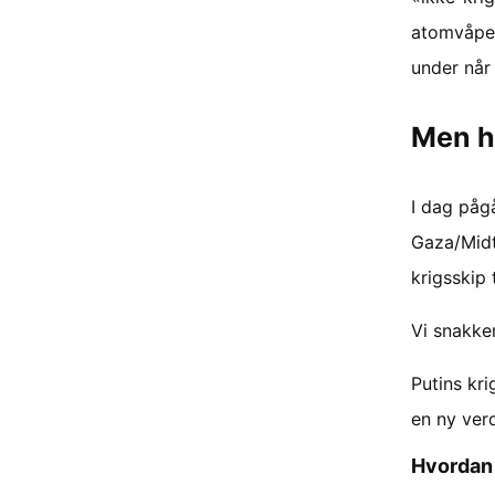
atomvåpen
under når
Men h
I dag pågå
Gaza/Midt
krigsskip
Vi snakke
Putins kr
en ny ver
Hvordan 