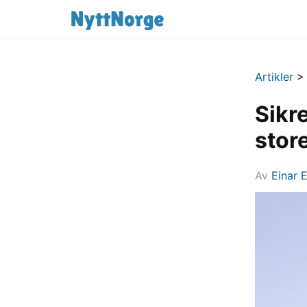
Artikler
Sikr
stor
Av
Einar 