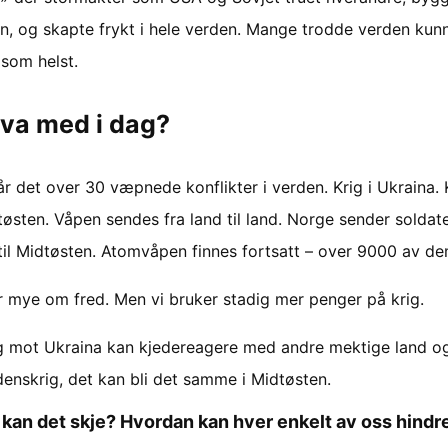
, og skapte frykt i hele verden. Mange trodde verden kun
 som helst.
va med i dag?
r det over 30 væpnede konflikter i verden. Krig i Ukraina. K
østen. Våpen sendes fra land til land. Norge sender soldat
 til Midtøsten. Atomvåpen finnes fortsatt – over 9000 av de
r mye om fred. Men vi bruker stadig mer penger på krig.
ig mot Ukraina kan kjedereagere med andre mektige land o
denskrig, det kan bli det samme i Midtøsten.
kan det skje? Hvordan kan hver enkelt av oss hindr