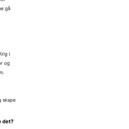
ne gå
rig i
er og
m.
g skape
e det?