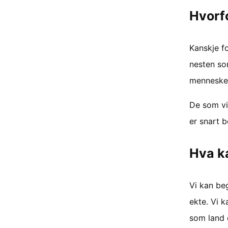
Hvorfo
Kanskje fo
nesten som
mennesker
De som vi
er snart b
Hva ka
Vi kan be
ekte. Vi k
som land 