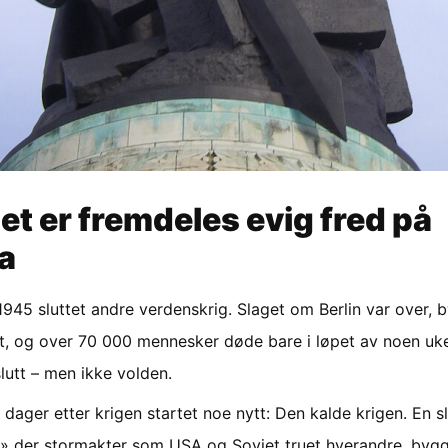
let er fremdeles evig fred på
a
1945 sluttet andre verdenskrig. Slaget om Berlin var over, 
t, og over 70 000 mennesker døde bare i løpet av noen uke
slutt – men ikke volden.
dager etter krigen startet noe nytt: Den kalde krigen. En s
g» der stormakter som USA og Sovjet truet hverandre, byg