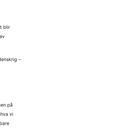
 blir
 av
denskrig –
men på
 hva vi
 bare