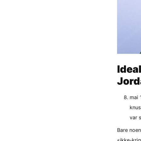
Idea
Jord
mai 
knus
var 
Bare noen 
«ikke-kri