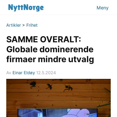
Meny
Artikler
>
Frihet
SAMME OVERALT:
Globale dominerende
firmaer mindre utvalg
Av
Einar Eldøy
12.5.2024