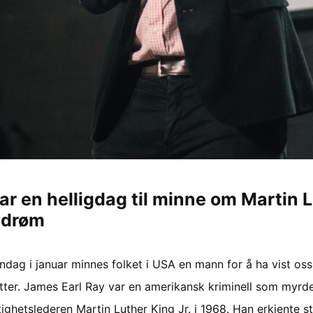
r en helligdag til minne om Martin 
 drøm
ndag i januar minnes folket i USA en mann for å ha vist os
etter. James Earl Ray var en amerikansk kriminell som myrd
ighetslederen Martin Luther King Jr. i 1968. Han erkjente st