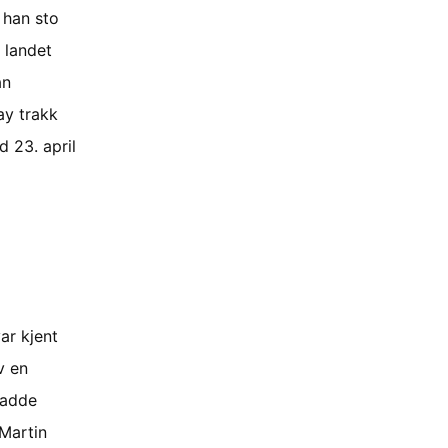
 han sto
 landet
an
ay trakk
d 23. april
ar kjent
v en
hadde
Martin