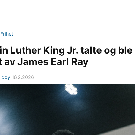
>
Frihet
n Luther King Jr. talte og ble
t av James Earl Ray
Eldøy
16.2.2026