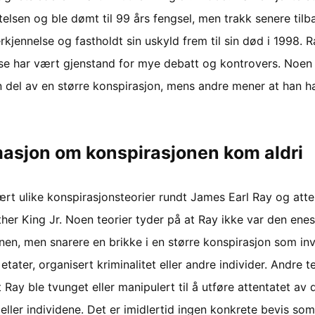
telsen og ble dømt til 99 års fengsel, men trakk senere tilb
rkjennelse og fastholdt sin uskyld frem til sin død i 1998. 
lse har vært gjenstand for mye debatt og kontrovers. Noen
n del av en større konspirasjon, mens andre mener at han h
masjon om konspirasjonen kom aldri
ært ulike konspirasjonsteorier rundt James Earl Ray og atte
her King Jr. Noen teorier tyder på at Ray ikke var den enes
nen, men snarere en brikke i en større konspirasjon som in
 etater, organisert kriminalitet eller andre individer. Andre t
 Ray ble tvunget eller manipulert til å utføre attentatet a
ller individene. Det er imidlertid ingen konkrete bevis som