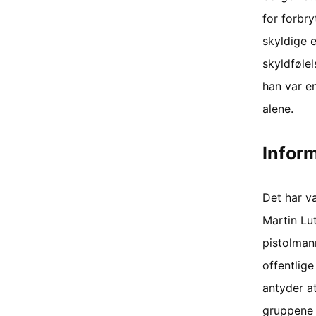
for forbry
skyldige e
skyldføle
han var e
alene.
Infor
Det har v
Martin Lut
pistolman
offentlige
antyder at
gruppene e