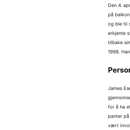
Den 4. ap
på balkong
og ble til
erkjente s
tilbake si
1998. Han
Person
James Ear
gjennomsn
for å ha e
panter på
vært invo