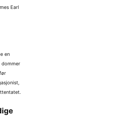
ames Earl
de en
re dommer
før
asjonist,
tentatet.
dige