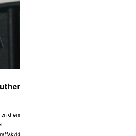
Luther
s en drøm
et
raffskyld