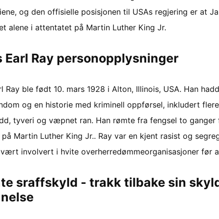
iene, og den offisielle posisjonen til USAs regjering er at J
t alene i attentatet på Martin Luther King Jr.
 Earl Ray personopplysninger
 Ray ble født 10. mars 1928 i Alton, Illinois, USA. Han had
rndom og en historie med kriminell oppførsel, inkludert fle
udd, tyveri og væpnet ran. Han rømte fra fengsel to ganger 
 på Martin Luther King Jr.. Ray var en kjent rasist og segreg
vært involvert i hvite overherredømmeorganisasjoner før at
te sraffskyld - trakk tilbake sin skyl
nnelse