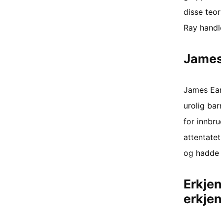
disse teor
Ray handle
James
James Earl
urolig ba
for innbr
attentatet
og hadde 
Erkjen
erkje