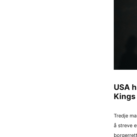
USA ha
Kings
Tredje ma
å streve 
borgerrett