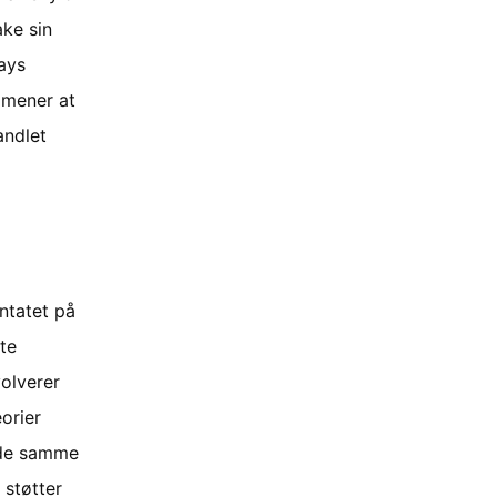
ake sin
Rays
 mener at
andlet
ntatet på
te
volverer
eorier
v de samme
 støtter