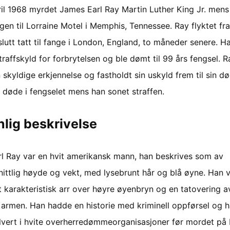
ril 1968 myrdet James Earl Ray Martin Luther King Jr. mens
en til Lorraine Motel i Memphis, Tennessee. Ray flyktet fra
 slutt tatt til fange i London, England, to måneder senere. H
traffskyld for forbrytelsen og ble dømt til 99 års fengsel. R
n skyldige erkjennelse og fastholdt sin uskyld frem til sin dø
 døde i fengselet mens han sonet straffen.
lig beskrivelse
l Ray var en hvit amerikansk mann, han beskrives som av
ittlig høyde og vekt, med lysebrunt hår og blå øyne. Han v
t karakteristisk arr over høyre øyenbryn og en tatovering a
 armen. Han hadde en historie med kriminell oppførsel og 
lvert i hvite overherredømmeorganisasjoner før mordet på 