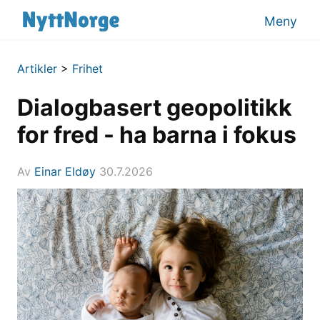
Meny
Artikler
>
Frihet
Dialogbasert geopolitikk
for fred - ha barna i fokus
Av
Einar Eldøy
30.7.2026