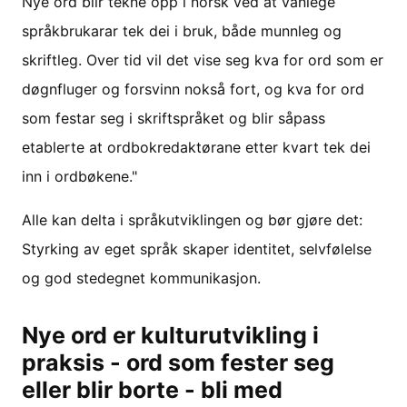
Nye ord blir tekne opp i norsk ved at vanlege
språkbrukarar tek dei i bruk, både munnleg og
skriftleg. Over tid vil det vise seg kva for ord som er
døgnfluger og forsvinn nokså fort, og kva for ord
som festar seg i skriftspråket og blir såpass
etablerte at ordbokredaktørane etter kvart tek dei
inn i ordbøkene."
Alle kan delta i språkutviklingen og bør gjøre det:
Styrking av eget språk skaper identitet, selvfølelse
og god stedegnet kommunikasjon.
Nye ord er kulturutvikling i
praksis - ord som fester seg
eller blir borte - bli med