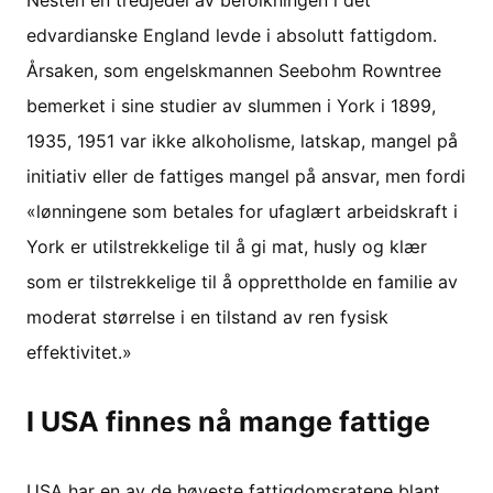
Nesten en tredjedel av befolkningen i det
edvardianske England levde i absolutt fattigdom.
Årsaken, som engelskmannen Seebohm Rowntree
bemerket i sine studier av slummen i York i 1899,
1935, 1951 var ikke alkoholisme, latskap, mangel på
initiativ eller de fattiges mangel på ansvar, men fordi
«lønningene som betales for ufaglært arbeidskraft i
York er utilstrekkelige til å gi mat, husly og klær
som er tilstrekkelige til å opprettholde en familie av
moderat størrelse i en tilstand av ren fysisk
effektivitet.»
I USA finnes nå mange fattige
USA har en av de høyeste fattigdomsratene blant