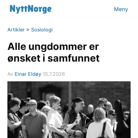
Meny
Artikler
>
Sosiologi
Alle ungdommer er
ønsket i samfunnet
Av
Einar Eldøy
15.7.2026